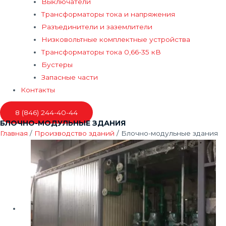
Выключатели
Трансформаторы тока и напряжения
Разъединители и заземлители
Низковольтные комплектные устройства
Трансформаторы тока 0,66-35 кВ
Бустеры
Запасные части
Контакты
8 (846) 244-40-44
БЛОЧНО-МОДУЛЬНЫЕ ЗДАНИЯ
Главная
/
Производство зданий
/ Блочно-модульные здания