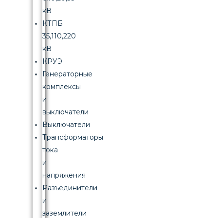
кВ
КТПБ
35,110,220
кВ
КРУЭ
Генераторные
комплексы
и
выключатели
Выключатели
Трансформаторы
тока
и
напряжения
Разъединители
и
заземлители