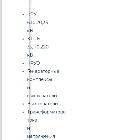
продукция
КРУ
6,10,20,35
кВ
КТПБ
35,110,220
кВ
КРУЭ
Генераторные
комплексы
и
выключатели
Выключатели
Трансформаторы
тока
и
напряжения