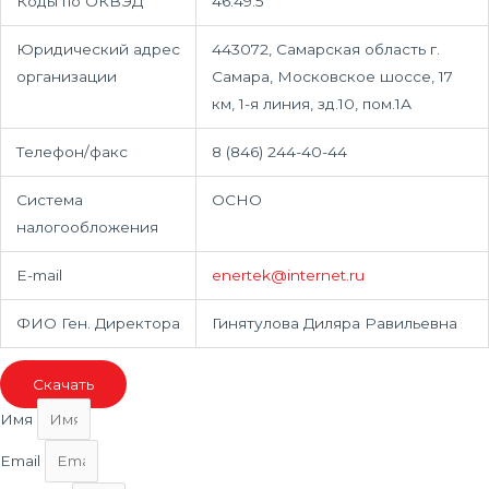
Коды по ОКВЭД
46.49.5
Юридический адрес
443072, Самарская область г.
организации
Самара, Московское шоссе, 17
км, 1-я линия, зд.10, пом.1А
Телефон/факс
8 (846) 244-40-44
Система
ОСНО
налогообложения
E-mail
enertek@internet.ru
ФИО Ген. Директора
Гинятулова Диляра Равильевна
Скачать
Имя
Email