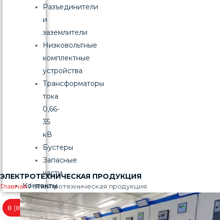
Разъединители
и
заземлители
Низковольтные
комплектные
устройства
Трансформаторы
тока
0,66-
35
кВ
Бустеры
Запасные
части
ЭЛЕКТРОТЕХНИЧЕСКАЯ ПРОДУКЦИЯ
Контакты
Главная
/ Электротехническая продукция
8 (846) 244-40-44