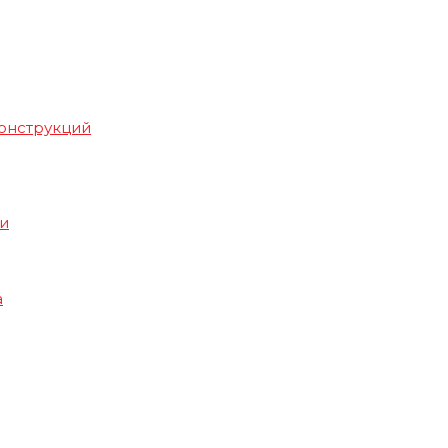
онструкций
и
а